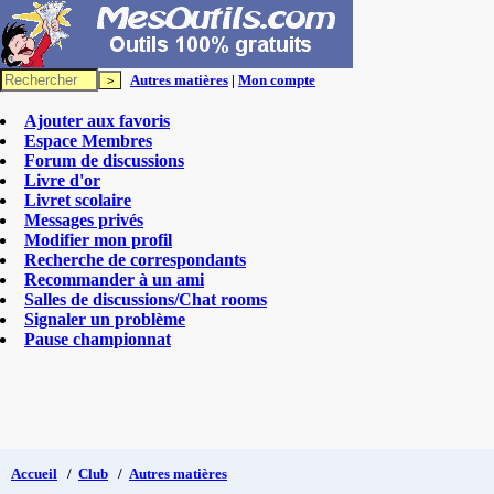
Autres matières
|
Mon compte
Ajouter aux favoris
Espace Membres
Forum de discussions
Livre d'or
Livret scolaire
Messages privés
Modifier mon profil
Recherche de correspondants
Recommander à un ami
Salles de discussions/Chat rooms
Signaler un problème
Pause championnat
Accueil
/
Club
/
Autres matières