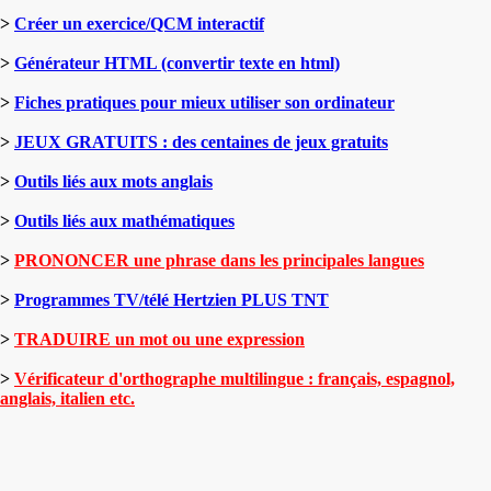
>
Créer un exercice/QCM interactif
>
Générateur HTML (convertir texte en html)
>
Fiches pratiques pour mieux utiliser son ordinateur
>
JEUX GRATUITS : des centaines de jeux gratuits
>
Outils liés aux mots anglais
>
Outils liés aux mathématiques
>
PRONONCER une phrase dans les principales langues
>
Programmes TV/télé Hertzien PLUS TNT
>
TRADUIRE un mot ou une expression
>
Vérificateur d'orthographe multilingue : français, espagnol,
anglais, italien etc.