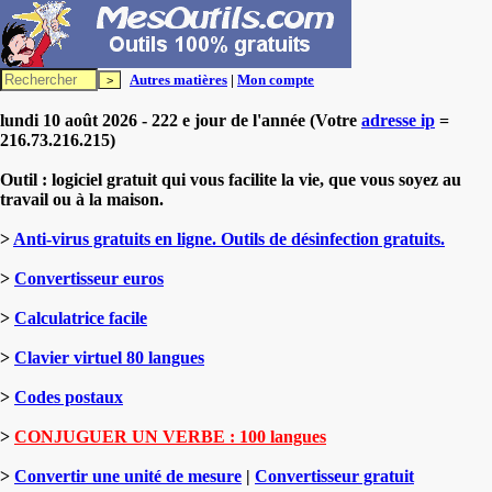
Autres matières
|
Mon compte
lundi 10 août 2026 - 222 e jour de l'année (Votre
adresse ip
=
216.73.216.215)
Outil : logiciel gratuit qui vous facilite la vie, que vous soyez au
travail ou à la maison.
>
Anti-virus gratuits en ligne. Outils de désinfection gratuits.
>
Convertisseur euros
>
Calculatrice facile
>
Clavier virtuel 80 langues
>
Codes postaux
>
CONJUGUER UN VERBE : 100 langues
>
Convertir une unité de mesure
|
Convertisseur gratuit