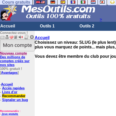
Cours gratuits
>
Accueil
Outils 1
Outils 2
Connectez-vous !
Accueil
Choisissez un niveau: SLUG (le plus lent)
plus vous marquez de points... mais plus
Nouveau compte
Vous devez être membre du club pour jou
Des millions de
comptes créés sur
nos sites
100% gratuit !
[
Avantages
]
-
Accueil
-
Accès rapides
-
Livre d'or
-
Recommander
-
Signaler un bug
Recommandés :
-
Jeux gratuits