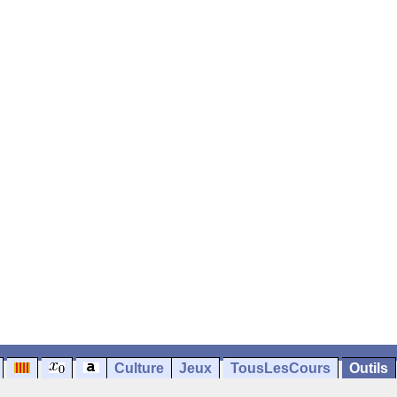
Culture
Jeux
TousLesCours
Outils