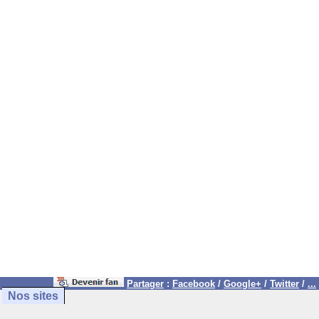
Partager
:
Facebook
/
Google+
/
Twitter
/
...
Nos sites