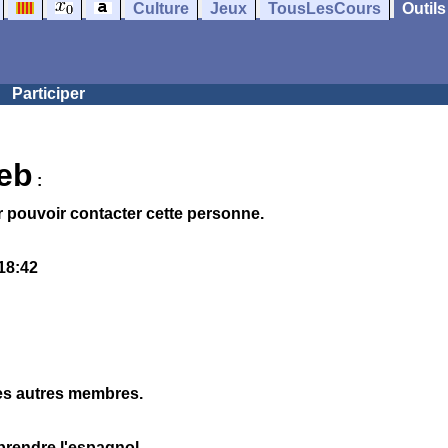
Culture
Jeux
TousLesCours
Outils
Participer
neb
:
 pouvoir contacter cette personne.
18:42
les autres membres.
pprendre l'espagnol,