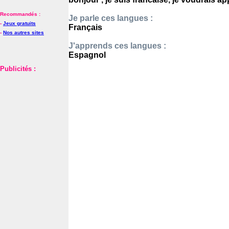
Recommandés :
Je parle ces langues :
-
Jeux gratuits
Français
-
Nos autres sites
J'apprends ces langues :
Espagnol
Publicités :