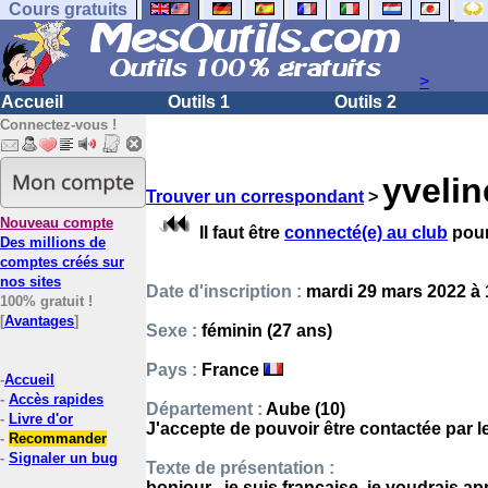
Cours gratuits
>
Accueil
Outils 1
Outils 2
Connectez-vous !
yveli
Trouver un correspondant
>
Nouveau compte
Il faut être
connecté(e) au club
pour
Des millions de
comptes créés sur
nos sites
Date d'inscription :
mardi 29 mars 2022 à 
100% gratuit !
[
Avantages
]
Sexe :
féminin (27 ans)
Pays :
France
-
Accueil
-
Accès rapides
Département :
Aube (10)
-
Livre d'or
J'accepte de pouvoir être contactée par 
-
Recommander
-
Signaler un bug
Texte de présentation :
bonjour , je suis francaise, je voudrais a