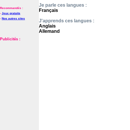
Je parle ces langues :
Recommandés :
Français
-
Jeux gratuits
-
Nos autres sites
J'apprends ces langues :
Anglais
Allemand
Publicités :