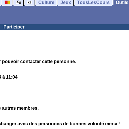
Culture
Jeux
TousLesCours
Outils
Participer
:
 pouvoir contacter cette personne.
 à 11:04
es autres membres.
échanger avec des personnes de bonnes volonté merci !