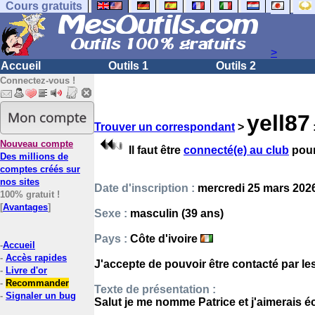
Cours gratuits
>
Accueil
Outils 1
Outils 2
Connectez-vous !
yell87
Trouver un correspondant
>
Nouveau compte
Il faut être
connecté(e) au club
pour
Des millions de
comptes créés sur
nos sites
Date d'inscription :
mercredi 25 mars 2026
100% gratuit !
[
Avantages
]
Sexe :
masculin (39 ans)
Pays :
Côte d'ivoire
-
Accueil
-
Accès rapides
J'accepte de pouvoir être contacté par l
-
Livre d'or
-
Recommander
Texte de présentation :
-
Signaler un bug
Salut je me nomme Patrice et j'aimerais 