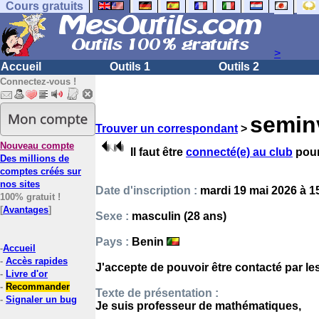
Cours gratuits
>
Accueil
Outils 1
Outils 2
Connectez-vous !
semin
Trouver un correspondant
>
Nouveau compte
Il faut être
connecté(e) au club
pour
Des millions de
comptes créés sur
nos sites
Date d'inscription :
mardi 19 mai 2026 à 1
100% gratuit !
[
Avantages
]
Sexe :
masculin (28 ans)
Pays :
Benin
-
Accueil
-
Accès rapides
J'accepte de pouvoir être contacté par l
-
Livre d'or
-
Recommander
Texte de présentation :
-
Signaler un bug
Je suis professeur de mathématiques,