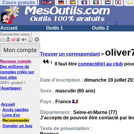
Cours gratuits
>
Accueil
Outils 1
Outils 2
Connectez-vous !
oliver
Trouver un correspondant
>
Nouveau compte
Il faut être
connecté(e) au club
pour
Des millions de
comptes créés sur
nos sites
Date d'inscription :
dimanche 19 juillet 20
100% gratuit !
[
Avantages
]
Sexe :
masculin (60 ans)
Pays :
France
-
Accueil
-
Accès rapides
Département :
Seine-et-Marne (77)
-
Livre d'or
J'accepte de pouvoir être contacté par l
-
Recommander
-
Signaler un bug
Texte de présentation :
Bonjour,