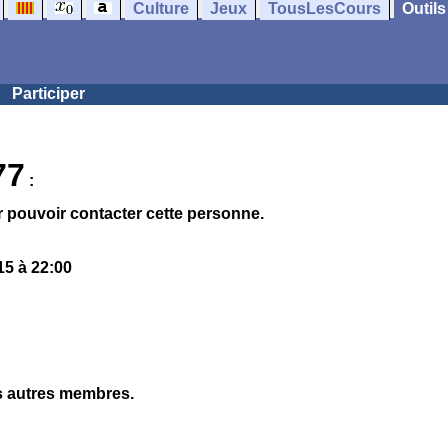
Culture
Jeux
TousLesCours
Outils
Participer
77
:
 pouvoir contacter cette personne.
15 à 22:00
es autres membres.