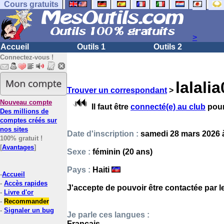
Cours gratuits
>
Accueil
Outils 1
Outils 2
Connectez-vous !
lalali
Trouver un correspondant
>
Nouveau compte
Il faut être
connecté(e) au club
pour
Des millions de
comptes créés sur
nos sites
Date d'inscription :
samedi 28 mars 2026 
100% gratuit !
[
Avantages
]
Sexe :
féminin (20 ans)
Pays :
Haiti
-
Accueil
-
Accès rapides
J'accepte de pouvoir être contactée par 
-
Livre d'or
-
Recommander
-
Signaler un bug
Je parle ces langues :
Français