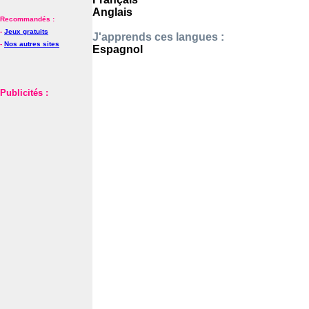
Anglais
Recommandés :
-
Jeux gratuits
J'apprends ces langues :
-
Nos autres sites
Espagnol
Publicités :