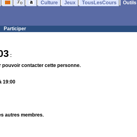
Culture
Jeux
TousLesCours
Outils
Participer
a03
:
 pouvoir contacter cette personne.
à 19:00
les autres membres.