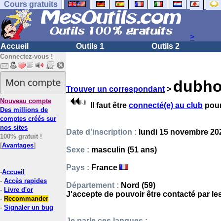
Cours gratuits
>
Accueil
Outils 1
Outils 2
Connectez-vous !
dubho
Trouver un correspondant
>
Nouveau compte
Il faut être
connecté(e) au club
pour
Des millions de
comptes créés sur
nos sites
Date d'inscription :
lundi 15 novembre 202
100% gratuit !
[
Avantages
]
Sexe :
masculin (51 ans)
Pays :
France
-
Accueil
-
Accès rapides
Département :
Nord (59)
-
Livre d'or
J'accepte de pouvoir être contacté par l
-
Recommander
-
Signaler un bug
Je parle ces langues :