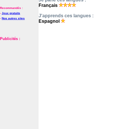
Français
Recommandés :
-
Jeux gratuits
J'apprends ces langues :
-
Nos autres sites
Espagnol
Publicités :