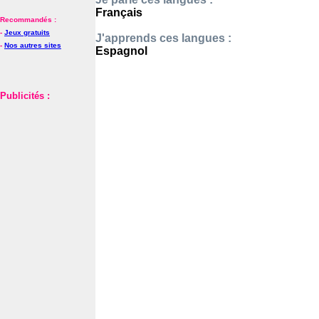
Français
Recommandés :
-
Jeux gratuits
J'apprends ces langues :
-
Nos autres sites
Espagnol
Publicités :