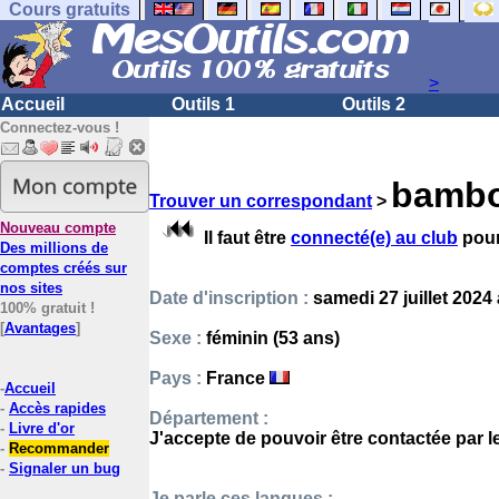
Cours gratuits
>
Accueil
Outils 1
Outils 2
Connectez-vous !
bamb
Trouver un correspondant
>
Nouveau compte
Il faut être
connecté(e) au club
pour
Des millions de
comptes créés sur
nos sites
Date d'inscription :
samedi 27 juillet 2024 
100% gratuit !
[
Avantages
]
Sexe :
féminin (53 ans)
Pays :
France
-
Accueil
-
Accès rapides
Département :
-
Livre d'or
J'accepte de pouvoir être contactée par 
-
Recommander
-
Signaler un bug
Je parle ces langues :