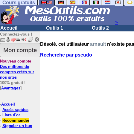
Cours gratuits
>
Accueil
Outils 1
Outils 2
Connectez-vous !
Désolé, cet utilisateur
arnault
n'existe pas
Recherche par pseudo
Nouveau compte
Des millions de
comptes créés sur
nos sites
100% gratuit !
[
Avantages
]
-
Accueil
-
Accès rapides
-
Livre d'or
-
Recommander
-
Signaler un bug