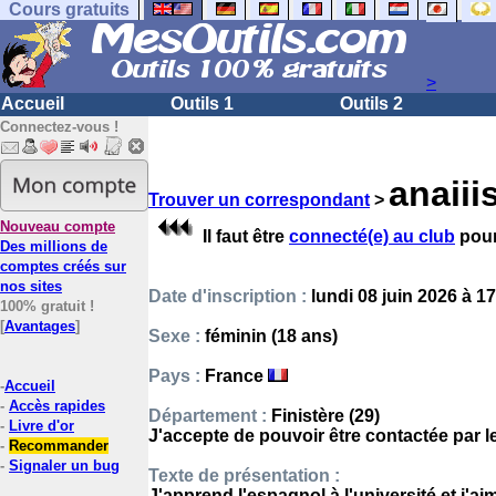
Cours gratuits
>
Accueil
Outils 1
Outils 2
Connectez-vous !
anaiii
Trouver un correspondant
>
Nouveau compte
Il faut être
connecté(e) au club
pour
Des millions de
comptes créés sur
nos sites
Date d'inscription :
lundi 08 juin 2026 à 1
100% gratuit !
[
Avantages
]
Sexe :
féminin (18 ans)
Pays :
France
-
Accueil
-
Accès rapides
Département :
Finistère (29)
-
Livre d'or
J'accepte de pouvoir être contactée par 
-
Recommander
-
Signaler un bug
Texte de présentation :
J'apprend l'espagnol à l'université et j'ai