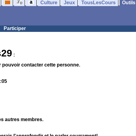
Culture
Jeux
TousLesCours
Outils
Participer
s29
:
 pouvoir contacter cette personne.
7:05
les autres membres.
merais l'approfondir et le parler courrament!