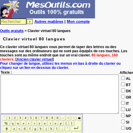
Autres matières
|
Mon compte
Outils gratuits
> Clavier virtuel 80 langues
Clavier virtuel 80 langues
Ce clavier virtuel 80 langues vous permet de taper des lettres ou des
messages sur des ordinateurs qui ne sont pas équipés de ces touches. Les
touches sont au même endroit que sur un vrai clavier.
80 langues, 160
claviers.
[
Ancien clavier virtuel
]
Pour changer de langue, utilisez les menus en bas à droite du clavier ou
cliquez sur un lien en dessous du clavier.
Texte :
Affiche
AL
BT
DK
GR
IT
LU
NP
`
1
2
3
4
5
6
7
8
9
0
-
=
\
SI
q
w
e
r
t
y
u
i
o
p
[
]
UG
a
s
d
f
g
h
j
k
l
;
'